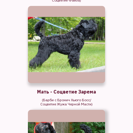
Соцветие Файза)
Мать - Соцветие Зарема
(Барби с Бронич Хьюго Босс/
Соцветие Жужа Черной Масти)